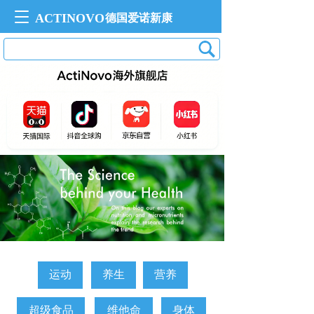
T
ACTINOVO
德国爱诺新康 
o
g
g
l
e
n
a
v
i
g
a
t
i
o
n
运动
养生
营养
超级食品
维他命
身体